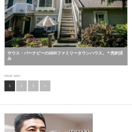
サウス・バーナビーの3BRファミリータウンハウス。＊売約済
み
PAGE NAVI
1
2
3
»