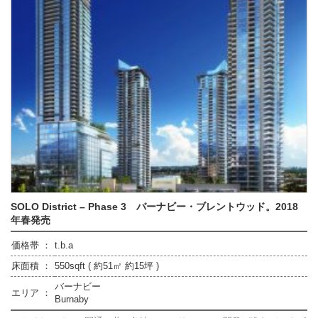
SOLO District – Phase 3 バーナビー・ブレントウッド。2018
年春発売
価格帯 ：
t.b.a
床面積 ：
550sqft ( 約51㎡ 約15坪 )
バーナビー
エリア ：
Burnaby