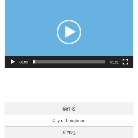
画
プ
レ
ー
ヤ
ー
00:00
01:21
物件名
City of Lougheed
所在地