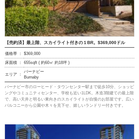
【売約済】最上階、スカイライト付きの１BR。$369,000ドル
価格帯 ：
$369,000
床面積 ：
655sqft ( 約60㎡ 約18坪 )
バーナビー
エリア ：
Burnaby
バーナビー市のローヒード・タウンセンター駅まで徒歩10分、ショッピ
ングやコミュニティセンター、学校も近い1LDK。木造3階建ての最上階
で、高い天井と明るい東向きのスカイライトが自慢のお部屋です。広い
バルコニーから公園や木々を見下せ、嬉しいランドリー付きです。