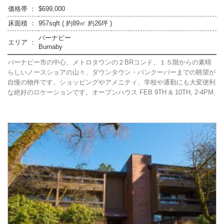
価格帯 ：
$699,000
床面積 ：
957sqft ( 約89㎡ 約26坪 )
バーナビー
エリア ：
Burnaby
バーナビー市の中心、メトロタウンの２BRコンド。１５階からの素晴
らしいノースショアの山々、ダウンタウン・バンクーバーまでの眺望が
自慢の物件です。ショッピングやアメニティ、学校や通勤にも大変便利
な絶好のロケーションです。オープンハウス FEB 9TH & 10TH, 2-4PM.