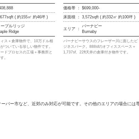
408,888
価格帯 ：
$699,000-
,677sqft ( 約155㎡ 約46坪 )
床面積 ：
3,572sqft ( 約332㎡ 約100坪 )
メープルリッジ
バーナビー
エリア ：
aple Ridge
Burnaby
ィス＋倉庫物件で、10万ドル相
バーナビーサウスのフレーザー川に面したビ
備がついている珍しい物件です。
ジネスパーク。888sfのオフィススペース＋
フードプロセスの工場＋事務所と
1,737sf、22ft天井の倉庫付き物件です。
です。
クーバー市など、近郊のみ対応が可能です。その他のエリアの場合には