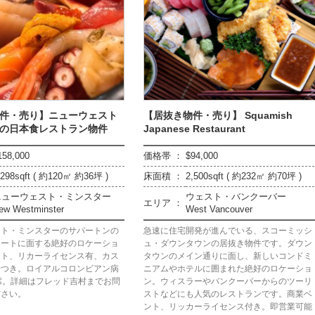
件・売り】ニューウェスト
【居抜き物件・売り】 Squamish
の日本食レストラン物件
Japanese Restaurant
158,000
価格帯 ：
$94,000
,298sqft ( 約120㎡ 約36坪 )
床面積 ：
2,500sqft ( 約232㎡ 約70坪 )
ニューウェスト・ミンスター
ウェスト・バンクーバー
エリア ：
ew Westminster
West Vancouver
スト・ミンスターのサパートンの
急速に住宅開発が進んでいる、スコーミッシ
リートに面する絶好のロケーショ
ュ・ダウンタウンの居抜き物件です。ダウン
ント、リカーライセンス有、カス
タウンのメイン通りに面し、新しいコンドミ
場つき。ロイアルコロンビアン病
ニアムやホテルに囲まれた絶好のロケーショ
席。詳細はフレッド吉村までお問
ン。ウィスラーやバンクーバーからのツーリ
ださい。
ストなどにも人気のレストランです。商業ベ
ント、リッカーライセンス付き。即営業可能