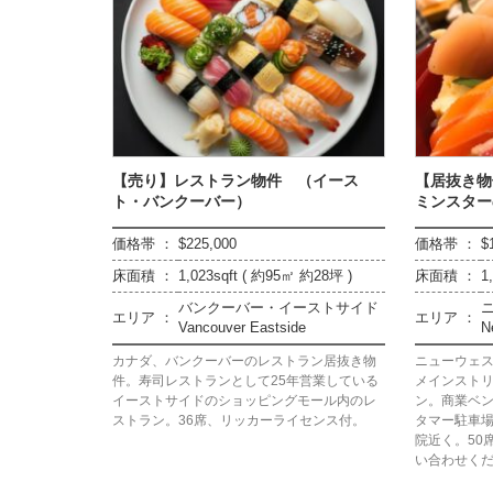
【売り】レストラン物件 （イース
【居抜き物
ト・バンクーバー）
ミンスター
価格帯 ：
$225,000
価格帯 ：
$
床面積 ：
1,023sqft ( 約95㎡ 約28坪 )
床面積 ：
1
バンクーバー・イーストサイド
エリア ：
エリア ：
Vancouver Eastside
N
カナダ、バンクーバーのレストラン居抜き物
ニューウェ
件。寿司レストランとして25年営業している
メインスト
イーストサイドのショッピングモール内のレ
ン。商業ベ
ストラン。36席、リッカーライセンス付。
タマー駐車
院近く。50
い合わせく