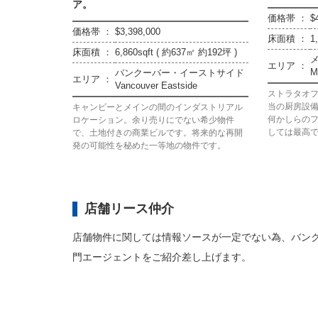
ア。
価格帯 ：
$
価格帯 ：
$3,398,000
床面積 ：
1
床面積 ：
6,860sqft ( 約637㎡ 約192坪 )
エリア ：
M
バンクーバー・イーストサイド
エリア ：
Vancouver Eastside
ストラタオフ
当の厨房設
キャンビーとメインの間のインダストリアル
何かしらの
ロケーション。余り売りにでない希少物件
しては最高
で、土地付きの商業ビルです。将来的な再開
発の可能性を秘めた一等地の物件です。
店舗リース仲介
店舗物件に関しては情報ソースが一定でない為、バン
門エージェントをご紹介差し上げます。