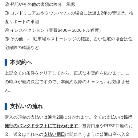
② 登記やその他の書類の検分、承認
③ コンドミニアムやタウンハウスの場合には過去2年の管理歴、検
査リポートの承認
④ インスペクション（実費$400～$800ドル程度）
⑤ その他 - 駐車場やストーレッジの確認、古い住宅の場合は住
宅保険の確認など。
本契約へ
上記全ての条件をクリアしてから、正式な本契約を結びます。こ
の時点が最終決定ですので、本契約以降のキャンセルは効きませ
ん。
支払いの流れ
購入の頭金の支払いは通常2回に分かれます。全ての支払いは
銀行
発行のバンクドラフトにて行われます
。投資口座やRRSP口座のお
金、送金はこれらの
支払い期日
に間に合うように普通口座へ入金