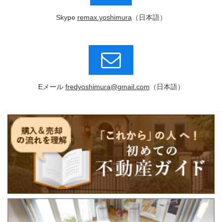
Skype
remax.yoshimura
（日本語）
Eメール
fredyoshimura@gmail.com
（日本語）