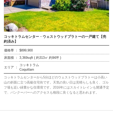
コッキトラムセンター・ウェストウッドプラトーの一戸建て【売
約済み】
価格帯 ：
$899,900
床面積 ：
3,369sqft ( 約313㎡ 約94坪 )
コッキトラム
エリア ：
Coquitlam
コッキトラムセンターから5分ほどのウェストウッドプラトーは小高い
山の斜面に立つ高級住宅街です。天気の良い日は見晴らしも良く、ゴル
フ場も近い緑豊かな住環境です。2016年にはスカイトレインも開通予定
で、バンクーバーへのアクセスも格段に良くなると思われます。