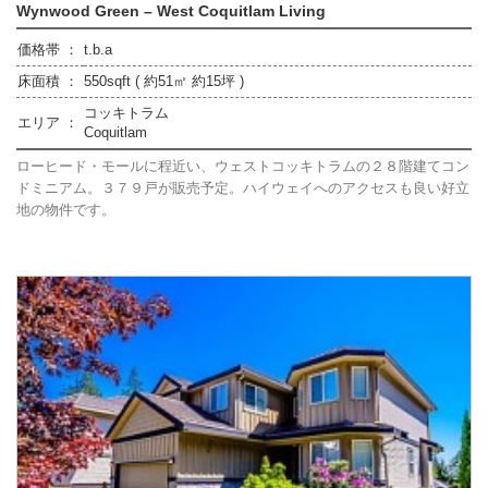
Wynwood Green – West Coquitlam Living
価格帯 ：
t.b.a
床面積 ：
550sqft ( 約51㎡ 約15坪 )
コッキトラム
エリア ：
Coquitlam
ローヒード・モールに程近い、ウェストコッキトラムの２８階建てコン
ドミニアム。３７９戸が販売予定。ハイウェイへのアクセスも良い好立
地の物件です。