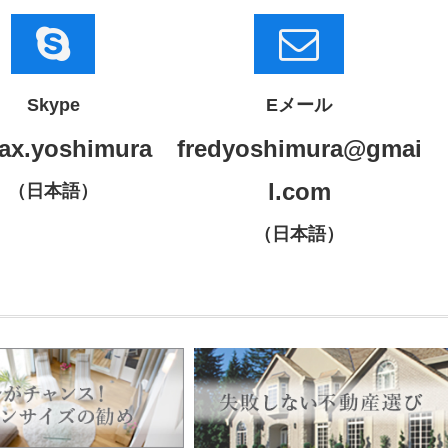
Skype
Eメール
ax.yoshimura
fredyoshimura@gmai
l.com
（日本語）
（日本語）