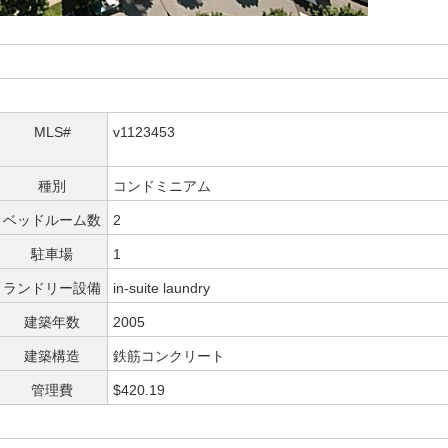
MLS#
v1123453
種別
コンドミニアム
ベッドルーム数
2
駐車場
1
ランドリー設備
in-suite laundry
建築年数
2005
建築構造
鉄筋コンクリート
管理費
$420.19