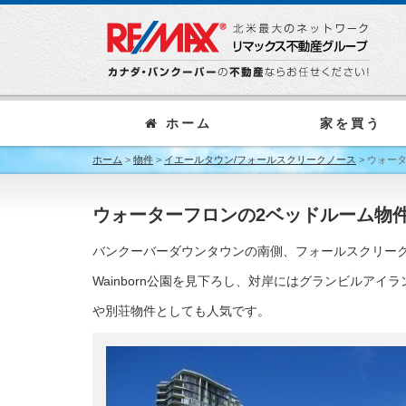
ホーム
家を買う
ホーム
>
物件
>
イエールタウン/フォールスクリークノース
>
ウォー
ウォーターフロンの2ベッドルーム物
バンクーバーダウンタウンの南側、フォールスクリーク
Wainborn公園を見下ろし、対岸にはグランビルア
や別荘物件としても人気です。