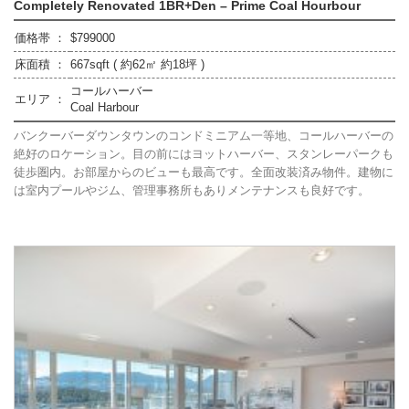
Completely Renovated 1BR+Den – Prime Coal Hourbour
価格帯 ：
$799000
床面積 ：
667sqft ( 約62㎡ 約18坪 )
コールハーバー
エリア ：
Coal Harbour
バンクーバーダウンタウンのコンドミニアム一等地、コールハーバーの
絶好のロケーション。目の前にはヨットハーバー、スタンレーパークも
徒歩圏内。お部屋からのビューも最高です。全面改装済み物件。建物に
は室内プールやジム、管理事務所もありメンテナンスも良好です。