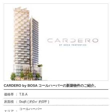
CARDERO by BOSA コールハーバーの新築物件のご紹介。
価格帯 ：
T.B.A
床面積 ：
0sqft ( 約0㎡ 約0坪 )
コールハーバー
エリア ：