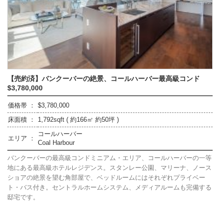
【売約済】バンクーバーの絶景、コールハーバー最高級コンド
$3,780,000
価格帯 ：
$3,780,000
床面積 ：
1,792sqft ( 約166㎡ 約50坪 )
コールハーバー
エリア ：
Coal Harbour
バンクーバーの最高級コンドミニアム・エリア、コールハーバーの一等
地にある最高級ホテルレジデンス。スタンレー公園、マリーナ、ノース
ショアの絶景を望む角部屋で、ベッドルームにはそれぞれプライベー
ト・バス付き。セントラルホームシステム、メディアルームも完備する
邸宅です。