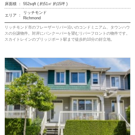
床面積 ：
552sqft ( 約51㎡ 約15坪 )
リッチモンド
エリア ：
Richmond
リッチモンド市のフレーザーリバー沿いのコンドミニアム、タウンハウ
スの分譲物件。対岸にバンクーバーを望むリバーフロントの物件です。
スカイトレインのブリッジポート駅まで徒歩約10分の好立地。