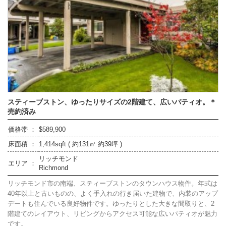
スティーブストン、ゆったりサイズの2階建て、広いパティオ。＊
売約済み
価格帯 ：
$589,900
床面積 ：
1,414sqft ( 約131㎡ 約39坪 )
リッチモンド
エリア ：
Richmond
リッチモンド市の南端、スティーブストンのタウンハウス物件。年式は
40年以上と古いものの、よく手入れの行き届いた建物で、内装のアップ
デートも住んでいる良好物件です。ゆったりとした大きな間取りと、2
階建てのレイアウト、リビングからアクセス可能な広いパティオが魅力
です。