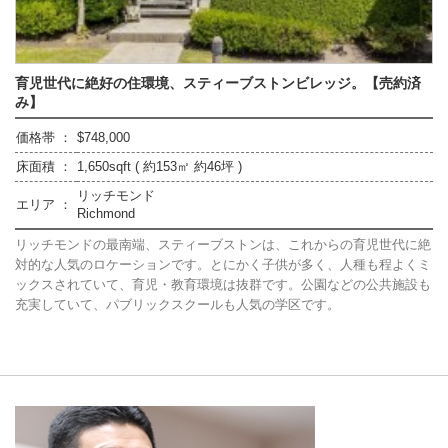
育児世代に絶好の住環境、スティーブストンビレッジ。【売約済
み】
価格帯 ：
$748,000
床面積 ：
1,650sqft ( 約153㎡ 約46坪 )
リッチモンド
エリア ：
Richmond
リッチモンドの最南端、スティーブストンは、これからの育児世代に絶
対的な人気のロケーションです。とにかく子供が多く、人種も程よくミ
ックスされていて、育児・教育環境は抜群です。公園などの公共施設も
充実していて、パブリックスクールも人気の学区です。