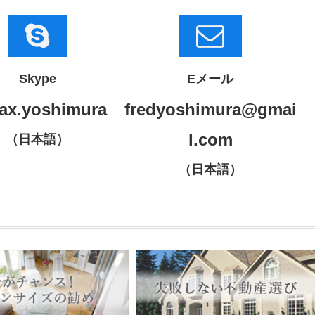
Skype
Eメール
ax.yoshimura
fredyoshimura@gmai
l.com
（日本語）
（日本語）