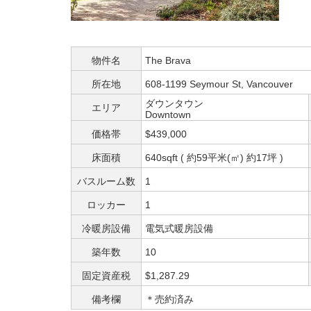
物件名
The Brava
所在地
608-1199 Seymour St, Vancouver
ダウンタウン
エリア
Downtown
価格帯
$439,000
床面積
640sqft ( 約59平米(㎡) 約17坪 )
バスルーム数
1
ロッカー
1
冷暖房設備
電気式暖房設備
築年数
10
固定資産税
$1,287.29
備考欄
＊売約済み