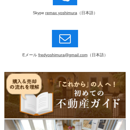
Skype
remax.yoshimura
（日本語）
Eメール
fredyoshimura@gmail.com
（日本語）