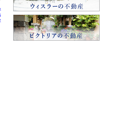
早
格
改