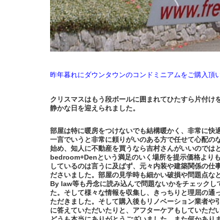
昨年暮れにダウンタウンのコンドミニアムをご購入頂
クリスマスはもう段ボールに囲まれてひたすら片付け
静かな日を迎えられました。
部屋は特に暖房をつけないでも結構暖かく、非常に快
一言でいうと非常に頼りがいのある方で任せて心配の
始め、知人に不動産を買うなら吉村さんがいいのではと
bedroom+Denという満足のいく場所を提示価格
しているのは言うに及ばず、元々内装や建築関係の仕
ださいました。部屋の見学時も細かい破損や問題点な
By law等も丹念に読み込んで問題ないかをチェッ
た。そして様々な情報を収集し、きっちりと理屈の通
ただきました。そして購入後もリノベーション業者や
に答えていただいたりと、アフターケアもしていただ
どうも本当にありがとうございました。また何かありまし