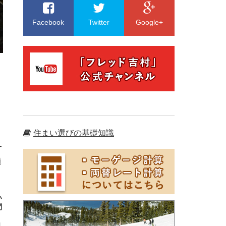
Facebook
Twitter
Google+
、
住まい選びの基礎知識
え
通
く
い
問
。
H