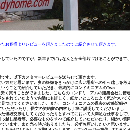
いたお客様よりレビューを頂きましたのでご紹介させて頂きます。
をしていたのですが、新年までにはなんとか全部片づけることができて
適です。以下カスタマーレビューを送らせて頂きます。
ない方だと思います。妻の妊娠をきっかけに広い場所への引っ越しを考
いうことで紹介していただき、最終的にコンドミニアムのTwo
よりも安く買うことができました。こちらのコンドミニアムの建築会社に精
事をされていたようで内装にも詳しく、細かいところによく気がついて
ど見つけてくださいました。また、コンドミニアムの過去の改修記録や
クしていただいたり、長文の契約書の内容も丁寧に説明してくださいまし
った値段交渉をしてくださったりとすべてにおいて大満足な仕事をして
引っ越し業者等、必要なものをすべて紹介していただいたり、細かい質
いています。また売る時がありましたら、必ずお願いしたいと思います
たらぜひよろしくお願いいたします。(バンクーバー在住 T.T & K.