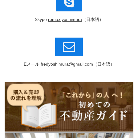
Skype
remax.yoshimura
（日本語）
Eメール
fredyoshimura@gmail.com
（日本語）