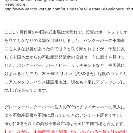
Read more:
http://www.vancouversun.com/business/real+estate+developers+sh
ここ1ヶ月程度の中国株式市場は大荒れで、投資のポートフォリオ
を見てもかなりの金額が目減りしました。バンクーバーの不動産
にも大きな影響があったのでは？と良く聞かれますが、予想に反
して中国本土からの不動産開発業者の投資は一向に衰えを見せま
せん。バンクーバー、バーナビー、リッチモンドなど、中国系に
好まれるエリアの、20〜50ミリオン（約50億円）程度のコンドミ
ニアムやタウンハウス建設用地は、現在も非常にアグレッシブに
地上げが進んでいます。
グレーターバンクーバーの住人の70%はチャイナマネーの流入に
よる不動産高騰を不満に思っているとのアンケート調査ですが、
確かに3億円以上の高額不動産市場は完全に中国市場と言えます。
しかしながら、不動産市場の8割以上を占めている一般向けの不動