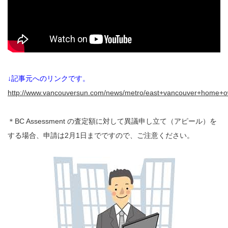
↓記事元へのリンクです。
http://www.vancouversun.com/news/metro/east+vancouver+home+o
＊BC Assessment の査定額に対して異議申し立て（アピール）を
する場合、申請は2月1日までですので、ご注意ください。