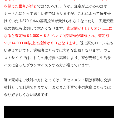
を超えた世帯が殆ど
ではないでしょうか。査定が上がるのはオー
ナーさんにとって嬉しい物ではありますが、これによって毎年受
けていた＄570ドルの基礎控除が受けられなくなったり、固定資産
税の負担も比例して大きくなります。
査定額が1.1ミリオン以上に
なると査定額＄1,000＝＄５ドルづつ控除額が減額され、査定額
$1,214,000.00以上で控除が＄０となります
。既に家のローンを払
い終えていても、退職者にとっては大きな出費となります。ウェ
ストサイドではこれらの維持費の高騰により、家が売却し生活サ
イズに合ったダウンサイズをする方が増えています。
近々売却をご検討の方にとっては、アセスメント額は有利な交渉
材料として利用できますが、まだまだ子育て中の家庭にとっては
余り好ましくない現象です。