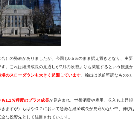
歩合）の発表がありましたが、今回も0.5％のまま据え置きとなり、主要
です。これは経済成長の見通しが7月の段階よりも減速するという観測か
市場のスローダウンも大きく起因しています
。輸出は以前堅調なものの
も1.1％程度のプラス成長
が見込まれ、世帯消費や雇用、収入も上昇傾
除きますが）もはやＧ７において急激な経済成長が見込めない中、伸び
安全な投資先として注目されています。