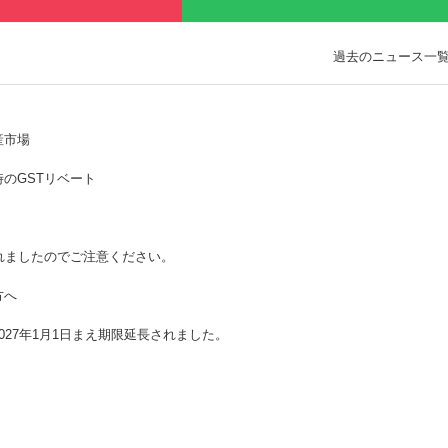
過去のニュース一
産市場
のGSTリベート
されましたのでご注意ください。
方へ
27年1月1日まえ期限延長されました。