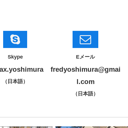
Skype
Eメール
ax.yoshimura
fredyoshimura@gmai
l.com
（日本語）
（日本語）