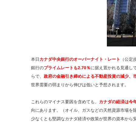
本日
カナダ中央銀行のオーバーナイト・レート
（公定
銀行の
プライムレートも2.70％
に据え置かれる見通し
らで、
政府の金融引き締めによる不動産投資の減少、
世界需要の弱まりから伸びは低いと予想されます。
これらのマイナス要因を含めても、
カナダの経済は今年
向にあります。（オイル、ガスなどの天然資源市場を
少なくとも堅調なカナダ経済や政策が世界の資本から