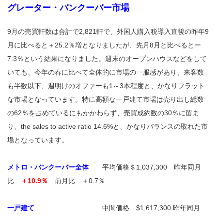
グレーター・バンクーバー市場
9月の売買軒数は合計で2,821軒で、外国人購入税導入直後の昨年9
月に比べると＋25.2％増となりましたが、先月8月と比べるとー
7.3％という結果になりました。週末のオープンハウスなどをして
いても、今年の春に比べて全体的に市場の一服感があり、来客数
も半数以下、週明けのオファーも1～3本程度と、かなりフラット
な市場となっています。特に高額な一戸建て市場は売り出し総数
の62％を占めているにもかかわらず、売買成約数の30％に留ま
り、the sales to active ratio 14.6%と、かなりバランスの取れた市
場となっています。
メトロ・バンクーバー全体
平均価格＄1,037,300 昨年同月
比
＋10.9％
前月比 ＋0.7％
一戸建て
中間価格 $1,617,300 昨年同月