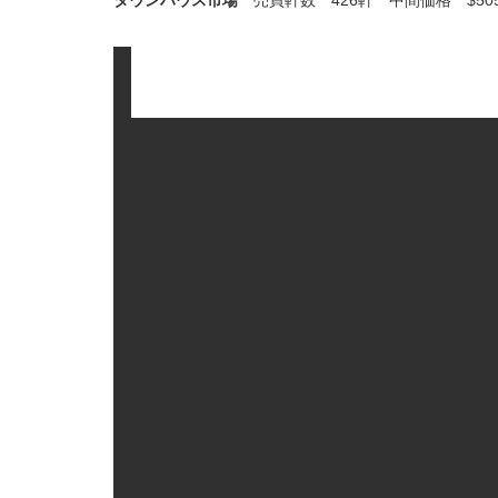
タウンハウス市場
売買軒数 426軒 中間価格 $50