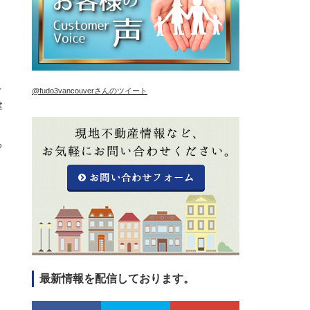
れ
@fudo3vancouverさんのツイート
建
る
最新情報を配信しております。