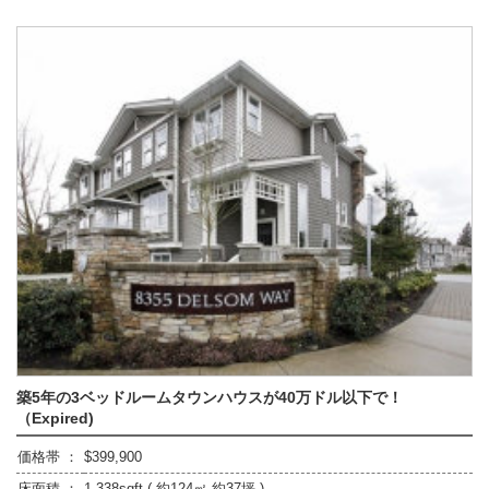
築5年の3ベッドルームタウンハウスが40万ドル以下で！
（Expired)
価格帯 ：
$399,900
床面積 ：
1,338sqft ( 約124㎡ 約37坪 )