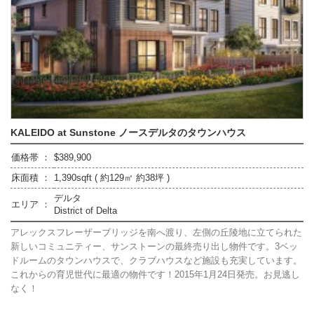
KALEIDO at Sunstone ノースデルタのタウンハウス
価格帯 ：
$389,900
床面積 ：
1,390sqft ( 約129㎡ 約38坪 )
デルタ
エリア ：
District of Delta
アレックスフレーザーブリッジを南へ渡り、左側の丘陵地に立てられた
新しいコミュニティー、サンストーンの最終売り出し物件です。3ベッ
ドルームのタウンハウスで、クラブハウスなど施設も充実しています。
これからの育児世代に最適の物件です！2015年1月24日発売。お見逃し
なく！