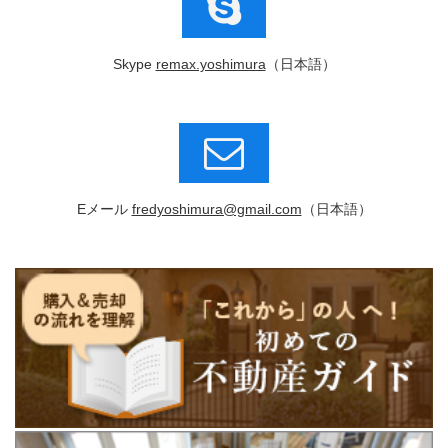
Skype
remax.yoshimura
（日本語）
Eメール
fredyoshimura@gmail.com
（日本語）