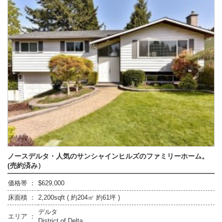
ノースデルタ・人気のサンシャインヒルズのファミリーホーム。
(売約済み）
価格帯 ：
$629,000
床面積 ：
2,200sqft ( 約204㎡ 約61坪 )
デルタ
エリア ：
District of Delta