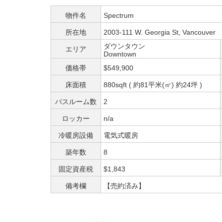
物件名
Spectrum
所在地
2003-111 W. Georgia St, Vancouver
ダウンタウン
エリア
Downtown
価格帯
$549,900
床面積
880sqft ( 約81平米(㎡) 約24坪 )
バスルーム数
2
ロッカー
n/a
冷暖房設備
電気式暖房
築年数
8
固定資産税
$1,843
備考欄
【売約済み】